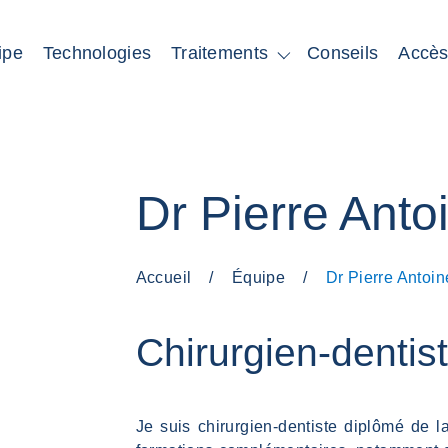
ipe
Technologies
Conseils
Accè
Traitements
Dr Pierre Ant
Accueil
/
Équipe
/
Dr Pierre Antoi
Chirurgien-dentis
Je suis chirurgien-dentiste diplômé de l