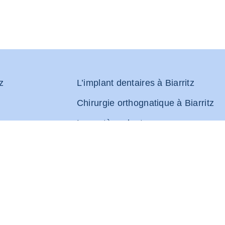
z
L’implant dentaires à Biarritz
Chirurgie orthognatique à Biarritz
Le protège-dents
Parcours de soins en orthodontie
Traitement des tâches blanches
ants
Les injections d’acide hyaluronique
triques sous
Traitement orthodontique de l’adole
l’adulte