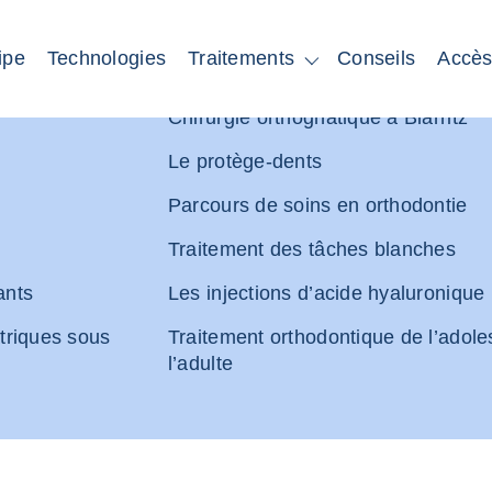
ipe
Technologies
Conseils
Accè
Traitements
z
L’implant dentaires à Biarritz
Chirurgie orthognatique à Biarritz
Le protège-dents
Parcours de soins en orthodontie
Traitement des tâches blanches
ants
Les injections d’acide hyaluronique
triques sous
Traitement orthodontique de l’adole
l’adulte